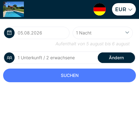
EUR
Aufenthalt von
5 august
bis
6 august
1 Unterkunft / 2 erwachsene
Ändern